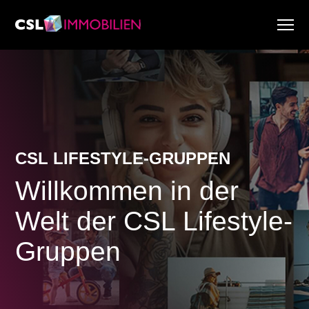
Dienstleistungen
Über uns
Research & Marktberichte
Aktuell
Immobiliensuche
CSL LIFESTYLE-GRUPPEN
Karriere
Willkommen in der
Welt der CSL Lifestyle-
Gruppen