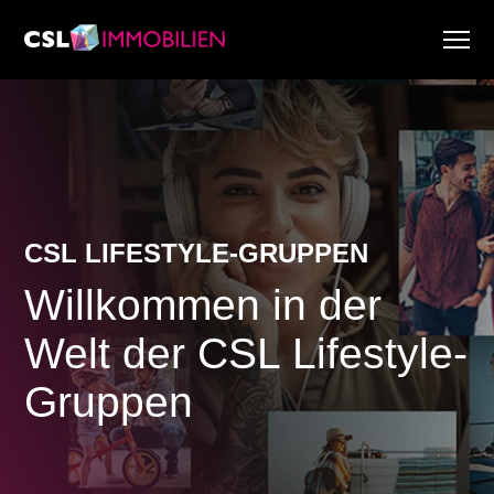
Dienstleistungen
Über uns
Research & Marktberichte
Aktuell
Immobiliensuche
CSL LIFESTYLE-GRUPPEN
Karriere
Willkommen in der
Welt der CSL Lifestyle-
Gruppen