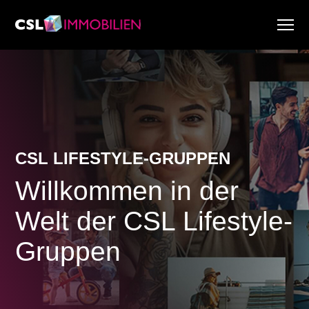
Dienstleistungen
Über uns
Research & Marktberichte
Aktuell
Immobiliensuche
CSL LIFESTYLE-GRUPPEN
Karriere
Willkommen in der
Welt der CSL Lifestyle-
Gruppen