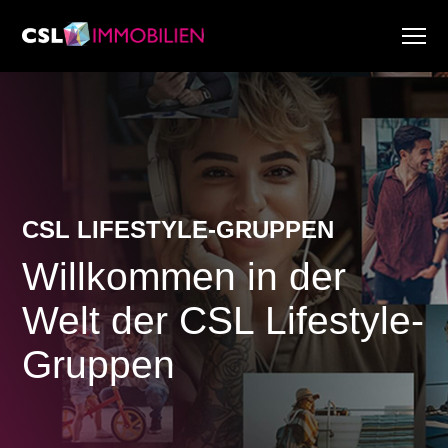
Dienstleistungen
Über uns
Research & Marktberichte
Aktuell
Immobiliensuche
CSL LIFESTYLE-GRUPPEN
Karriere
Willkommen in der
Welt der CSL Lifestyle-
Gruppen