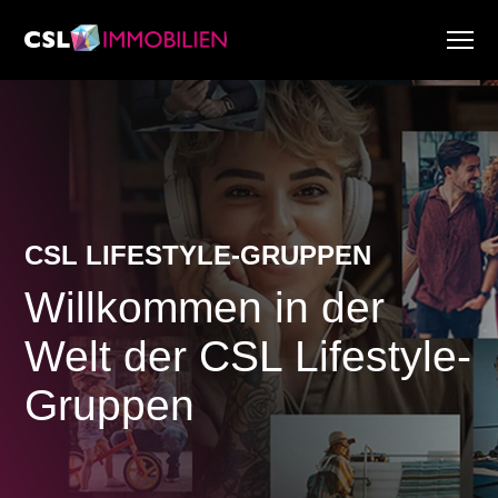
Dienstleistungen
Über uns
Research & Marktberichte
Aktuell
Immobiliensuche
CSL LIFESTYLE-GRUPPEN
Karriere
Willkommen in der
Welt der CSL Lifestyle-
Gruppen