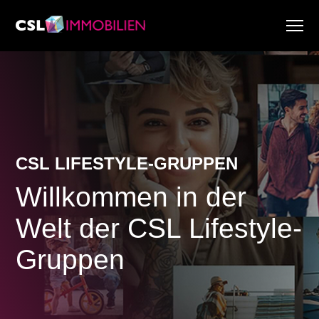
Dienstleistungen
Über uns
Research & Marktberichte
Aktuell
Immobiliensuche
CSL LIFESTYLE-GRUPPEN
Karriere
Willkommen in der
Welt der CSL Lifestyle-
Gruppen