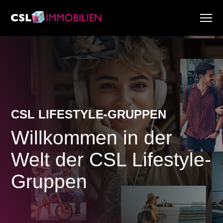
Dienstleistungen
Über uns
Research & Marktberichte
Aktuell
Immobiliensuche
CSL LIFESTYLE-GRUPPEN
Karriere
Willkommen in der
Welt der CSL Lifestyle-
Gruppen