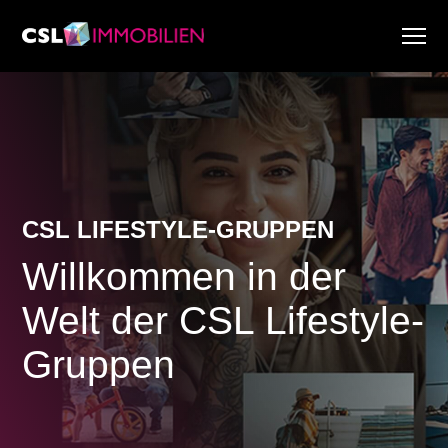
Dienstleistungen
Über uns
Research & Marktberichte
Aktuell
Immobiliensuche
CSL LIFESTYLE-GRUPPEN
Karriere
Willkommen in der
Welt der CSL Lifestyle-
Gruppen