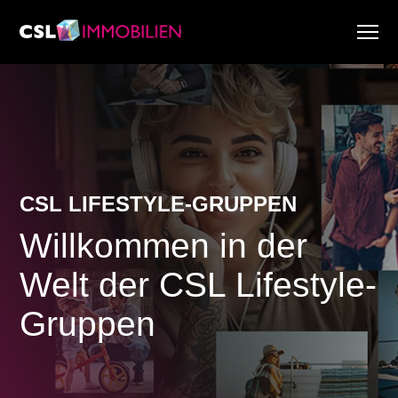
Dienstleistungen
Über uns
Research & Marktberichte
Aktuell
Immobiliensuche
CSL LIFESTYLE-GRUPPEN
Karriere
Willkommen in der
Welt der CSL Lifestyle-
Gruppen