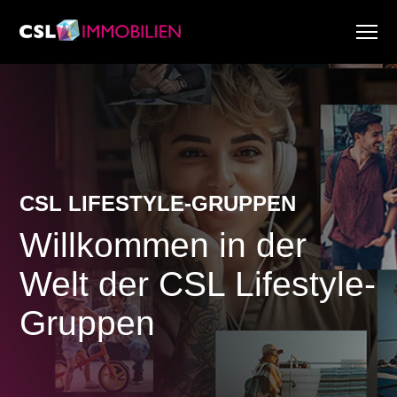
Dienstleistungen
Über uns
Research & Marktberichte
Aktuell
Immobiliensuche
CSL LIFESTYLE-GRUPPEN
Karriere
Willkommen in der
Welt der CSL Lifestyle-
Gruppen